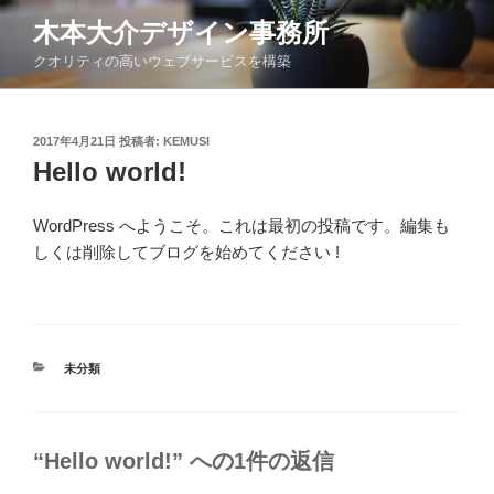
コ
木本大介デザイン事務所
ン
クオリティの高いウェブサービスを構築
テ
ン
ツ
投
2017年4月21日
投稿者:
KEMUSI
へ
稿
Hello world!
ス
日:
キ
ッ
WordPress へようこそ。これは最初の投稿です。編集も
プ
しくは削除してブログを始めてください !
カ
未分類
テ
ゴ
リ
ー
“Hello world!” への1件の返信