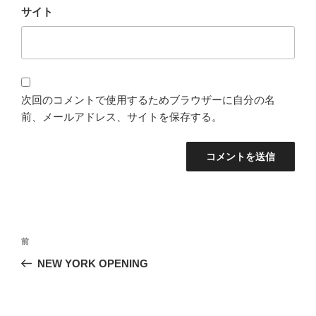
サイト
次回のコメントで使用するためブラウザーに自分の名
前、メールアドレス、サイトを保存する。
投
過
前
稿
去
NEW YORK OPENING
ナ
の
ビ
投
稿
ゲ